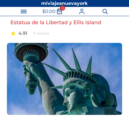
miviajeanuevayork
0
$
0.00
Búsqueda
de
Estatua de la Libertad y Ellis Island
productos
4.91
11
reseñas