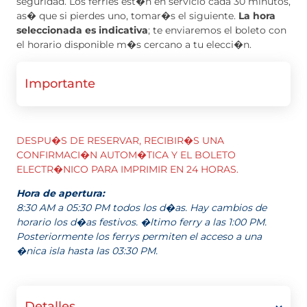
seguridad. Los ferries est�n en servicio cada 30 minutos,
as� que si pierdes uno, tomar�s el siguiente.
La hora
seleccionada es indicativa
; te enviaremos el boleto con
el horario disponible m�s cercano a tu elecci�n.
Importante
DESPU�S DE RESERVAR, RECIBIR�S UNA
CONFIRMACI�N AUTOM�TICA Y EL BOLETO
ELECTR�NICO PARA IMPRIMIR EN 24 HORAS.
Hora de apertura:
8:30 AM a 05:30 PM todos los d�as. Hay cambios de
horario los d�as festivos. �ltimo ferry a las 1:00 PM.
Posteriormente los ferrys permiten el acceso a una
�nica isla hasta las 03:30 PM.
Detalles