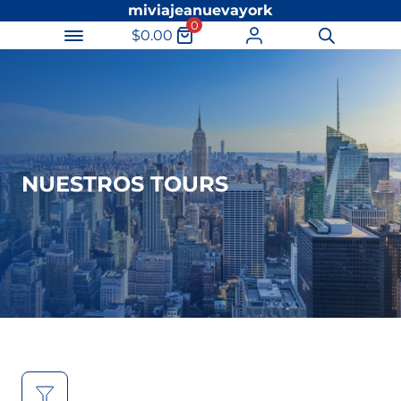
miviajeanuevayork
0
$
0.00
Búsqueda
de
productos
NUESTROS TOURS