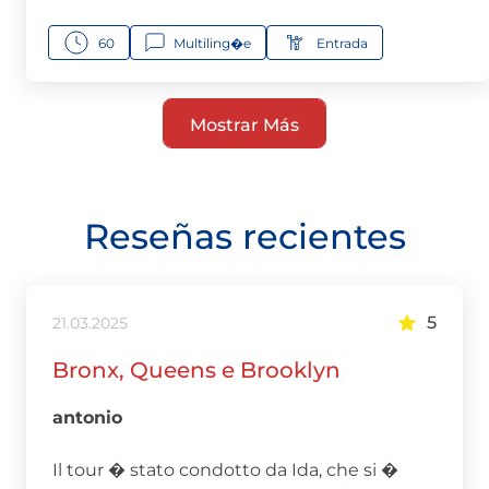
60
Multiling�e
Entrada
Mostrar Más
Reseñas recientes
5
21.03.2025
Bronx, Queens e Brooklyn
antonio
Il tour � stato condotto da Ida, che si �