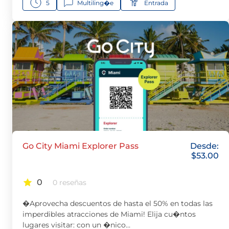
5
Multiling�e
Entrada
Go City Miami Explorer Pass
Desde:
$
53.00
0
0 reseñas
�Aprovecha descuentos de hasta el 50% en todas las
imperdibles atracciones de Miami! Elija cu�ntos
lugares visitar: con un �nico…