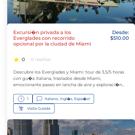
Excursi�n privada a los
Desde:
Everglades con recorrido
$
510.00
opcional por la ciudad de Miami
0
0 reseñas
Descubre los Everglades y Miami: tour de 3,5/5 horas
con gu�a italiana, traslados desde Miami,
emocionante paseo en lancha de aire y exploraci�n
opcional de la ciudad de Miami, desde Brickell hasta el
Bayside Marketplace.
1
Italiano, Ingl�s, Espa�ol
Visita Guiada