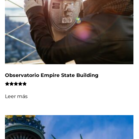
Observatorio Empire State Building
Valorado
con
Leer más
4.67
de 5