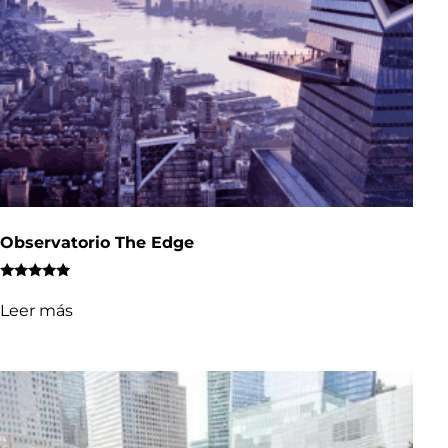
Observatorio The Edge
Valorado
con
Leer más
4.74
de 5