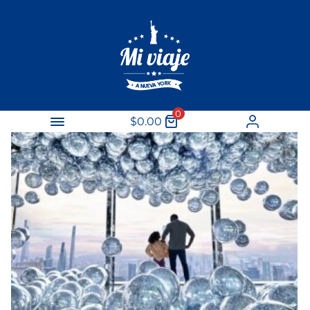
0
$
0.00