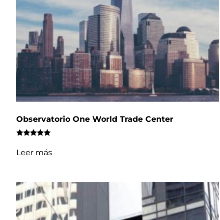
Observatorio One World Trade Center
Valorado
con
Leer más
4.78
de 5