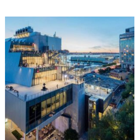
4.91
de 5