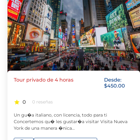
Tour privado de 4 horas
Desde:
$
450.00
0
0 reseñas
Un gu�a italiano, con licencia, todo para ti
Concertemos qu� les gustar�a visitar Visita Nueva
York de una manera �nica…