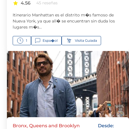
4.56
45 reseñas
Itinerario Manhattan es el distrito m�s famoso de
Nueva York, ya que all� se encuentran sin duda los
lugares m�s…
1
Espa�ol
Visita Guiada
Bronx, Queens and Brooklyn
Desde: