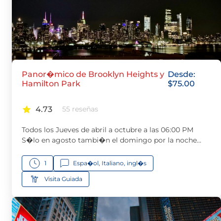
Panor�mico de Brooklyn Heights y
Desde:
Hamilton Park
$
75.00
4.73
55 reseñas
Todos los Jueves de abril a octubre a las 06:00 PM
S�lo en agosto tambi�n el domingo por la noche…
1
Espa�ol, Italiano, ingl�s
Visita Guiada