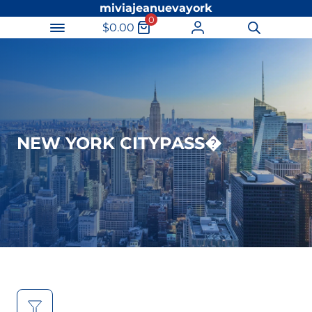
miviajeanuevayork
0
$
0.00
Búsqueda
de
productos
NEW YORK CITYPASS�