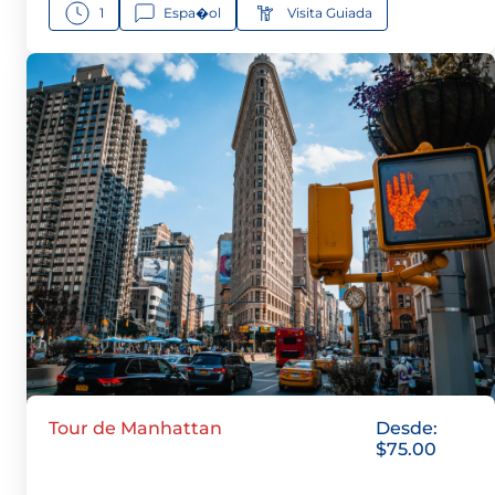
1
Espa�ol
Visita Guiada
Tour de Manhattan
Desde:
$
75.00