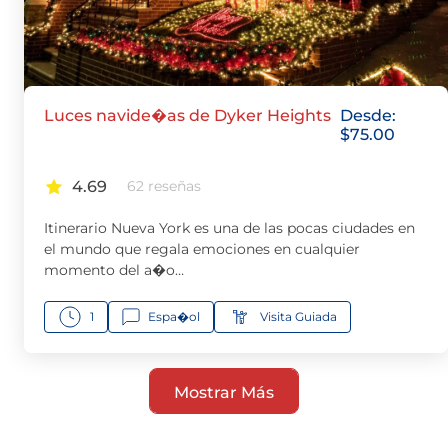
Luces navide�as de Dyker Heights
Desde:
$
75.00
4.69
62 reseñas
Itinerario Nueva York es una de las pocas ciudades en
el mundo que regala emociones en cualquier
momento del a�o…
1
Espa�ol
Visita Guiada
Mostrar Más