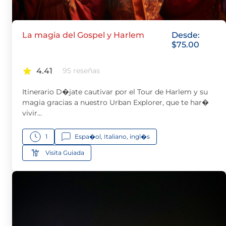
La magia del Gospel y Harlem
Desde:
$
75.00
4.41
95 reseñas
Itinerario D�jate cautivar por el Tour de Harlem y su
magia gracias a nuestro Urban Explorer, que te har�
vivir…
1
Espa�ol, Italiano, ingl�s
Visita Guiada