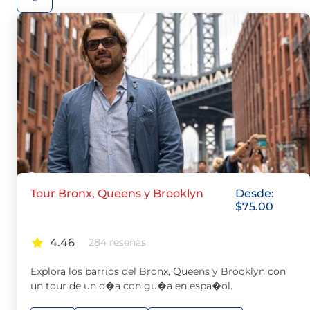
Tour Bronx, Queens y Brooklyn
Desde:
$
75.00
4.46
284 reseñas
Explora los barrios del Bronx, Queens y Brooklyn con
un tour de un d�a con gu�a en espa�ol.