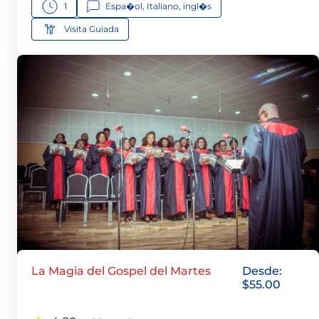
1
Espa�ol, Italiano, ingl�s
Visita Guiada
La Magia del Gospel del Martes
Desde:
$
55.00