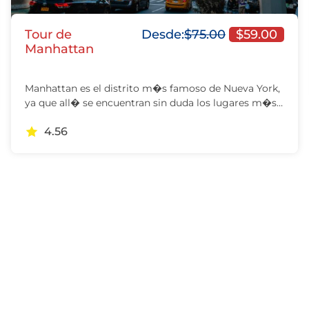
Tour de
Desde:
$
75.00
$
59.00
Manhattan
Manhattan es el distrito m�s famoso de Nueva York,
ya que all� se encuentran sin duda los lugares m�s…
4.56