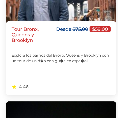
Tour Bronx,
Desde:
$
75.00
$
59.00
Queens y
Brooklyn
Explora los barrios del Bronx, Queens y Brooklyn con
un tour de un d�a con gu�a en espa�ol.
4.46