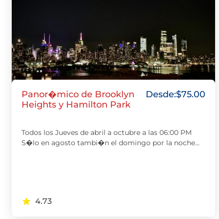
Panor�mico de Brooklyn
Desde:
$
75.00
Heights y Hamilton Park
Todos los Jueves de abril a octubre a las 06:00 PM
S�lo en agosto tambi�n el domingo por la noche…
4.73