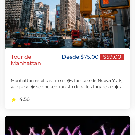
Tour de
Desde:
$
75.00
$
59.00
Manhattan
Manhattan es el distrito m�s famoso de Nueva York,
ya que all� se encuentran sin duda los lugares m�s…
4.56