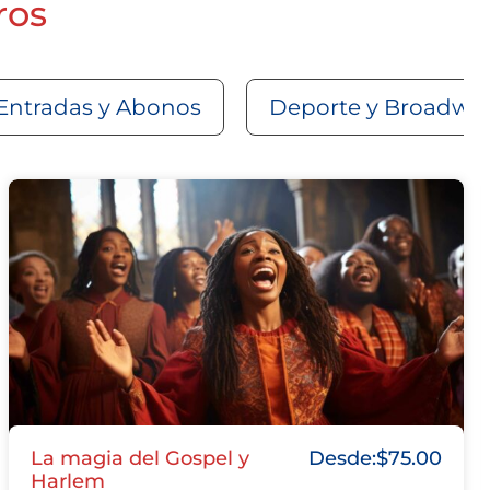
ros
Entradas y Abonos
Deporte y Broadwa
La magia del Gospel y
Desde:
$
75.00
Harlem