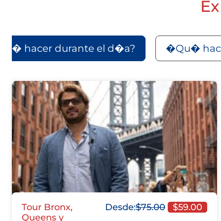
Ex
u� hacer durante el d�a?
�Qu� hace
Tour Bronx,
Desde:
$
75.00
$
59.00
Queens y