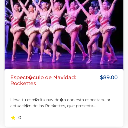
Espect�culo de Navidad:
$
89.00
Rockettes
Lleva tu esp�ritu navide�o con esta espectacular
actuaci�n de las Rockettes, que presenta
emocionantes canciones y n�meros de baile
0
incre�bles.…