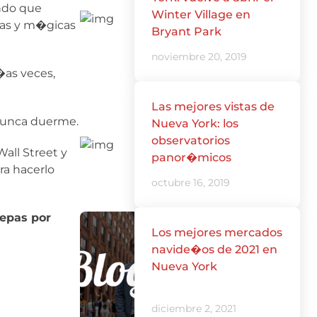
undo que
Winter Village en
osas y m�gicas
Bryant Park
noviembre 20, 2019
�as veces,
Las mejores vistas de
 nunca duerme.
Nueva York: los
observatorios
all Street y
panor�micos
ra hacerlo
octubre 16, 2019
sepas por
Los mejores mercados
navide�os de 2021 en
Nueva York
diciembre 2, 2021