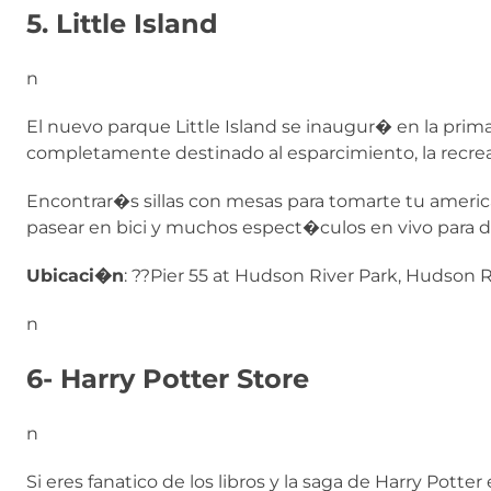
5. Little Island
n
El nuevo parque Little Island se inaugur� en la prima
completamente destinado al esparcimiento, la recrea
Encontrar�s sillas con mesas para tomarte tu america
pasear en bici y muchos espect�culos en vivo para disf
Ubicaci�n
: ??Pier 55 at Hudson River Park, Hudson 
n
6- Harry Potter Store
n
Si eres fanatico de los libros y la saga de Harry Potte