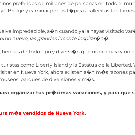
estinos preferidos de millones de personas en todo el m
lyn Bridge y caminar por las t�picas callecitas tan fam
elve impredecible, a�n cuando ya la hayas visitado var
como nuevo, las grandes luces te inspirar�n�
.
s, tiendas de todo tipo y diversi�n que nunca para y no
ristas como Liberty Island y la Estatua de la Libertad, W
visitar en Nueva York, ahora existen a�n m�s razones pa
museos, parques de diversiones y m�s.
ara organizar tus pr�ximas vacaciones, y para que 
urs m�s vendidos de Nueva York
.