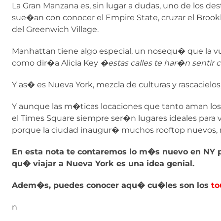
La Gran Manzana es, sin lugar a dudas, uno de los d
sue�an con conocer el Empire State, cruzar el Brook
del Greenwich Village.
Manhattan tiene algo especial, un nosequ� que la vu
como dir�a Alicia Key
�estas calles te har�n sentir 
Y as� es Nueva York, mezcla de culturas y rascacielo
Y aunque las m�ticas locaciones que tanto aman los tu
el Times Square siempre ser�n lugares ideales para 
porque la ciudad inaugur� muchos rooftop nuevos, 
En esta nota te contaremos lo m�s nuevo en NY p
qu� viajar a Nueva York es una idea genial.
Adem�s, puedes conocer aqu� cu�les son los
to
n