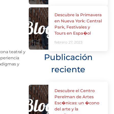
Descubre la Primavera
en Nueva York: Central
Park, Festivales y
Tours en Espa�ol
febrero 27, 2023
ona teatral y
Publicación
xperiencia
radigmas y
reciente
Descubre el Centro
Perelman de Artes
Esc�nicas: un �cono
del arte y la