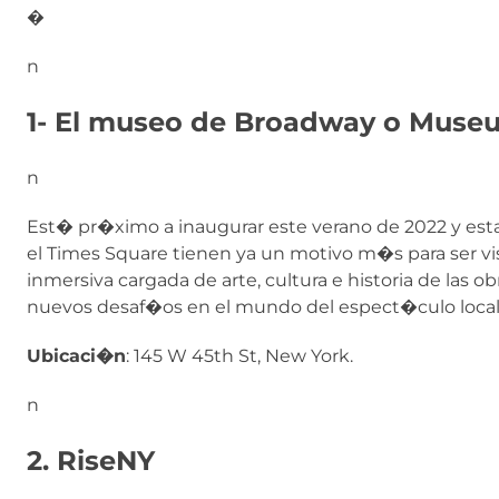
�
n
1- El museo de Broadway o Muse
n
Est� pr�ximo a inaugurar este verano de 2022 y estar
el Times Square tienen ya un motivo m�s para ser vi
inmersiva cargada de arte, cultura e historia de las
nuevos desaf�os en el mundo del espect�culo local
Ubicaci�n
: 145 W 45th St, New York.
n
2. RiseNY