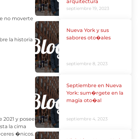
arquitectura
septiembre 19, 2023
 de no moverte
Nueva York y sus
sabores oto�ales
re la historia
septiembre 8, 2023
Septiembre en Nueva
York: sum�rgete en la
magia oto�al
e 2021 y posee
septiembre 4, 2023
sta la cima
deceres �nicos.