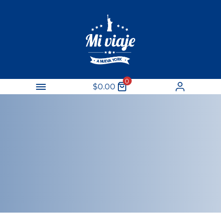
0
$
0.00