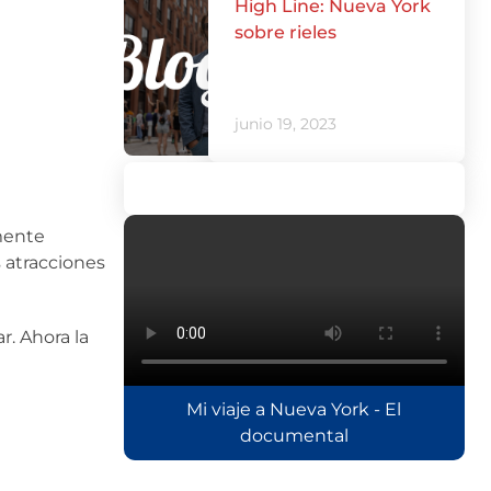
High Line: Nueva York
sobre rieles
junio 19, 2023
amente
 atracciones
. Ahora la
Mi viaje a Nueva York - El
documental