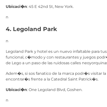
Ubicaci�n
: 45 E 42nd St, New York.
n
4. Legoland Park
n
Legoland Park y hotel es un nuevo infaltable para tu
funcional, c�modo y con restaurantes y juegos podr�
de Lego a un paso de las ruidosas calles neoyorquinas
Adem�s, si sos fanatico de la marca podr�s visitar l
encontrar�s frente a la Catedral Saint Patrick�s.
Ubicaci�n
: One Legoland Blvd, Goshen.
n