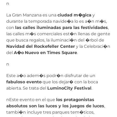
n
La Gran Manzana es una
ciudad m�gica
y
durante la temporada navide�a lo es a�n m�s,
con
las calles iluminadas para las festividades
,
las calles m�s comerciales est�n llenas de gente
que busca regalos, la iluminaci�n del �rbol de
Navidad del Rockefeller Center
y la Celebraci�n
del
A�o
Nuevo en Times Square
.
n
Este a�o adem�s podr�n disfrutar de un
fabuloso evento
que los dejar� con la boca
abierta. Se trata del
LuminoCity Festival
.
nEste evento en el que
los protagonistas
absolutos son las luces y los juegos de luces
,
tambi�n incluye tres parques tem�ticos,