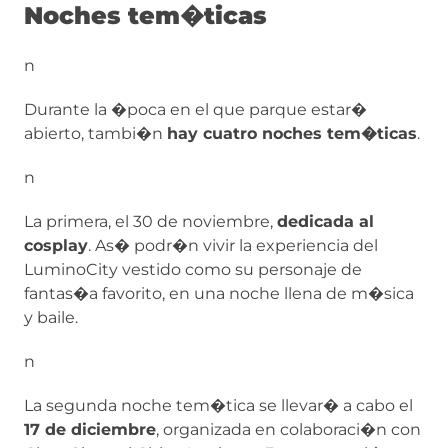
Noches tem�ticas
n
Durante la �poca en el que parque estar�
abierto, tambi�n
hay cuatro noches tem�ticas
.
n
La primera, el 30 de noviembre,
dedicada al
cosplay
. As� podr�n vivir la experiencia del
LuminoCity vestido como su personaje de
fantas�a favorito, en una noche llena de m�sica
y baile.
n
La segunda noche tem�tica se llevar� a cabo el
17 de diciembre
, organizada en colaboraci�n con