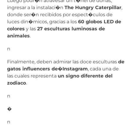
Luego podr�n atravesar un t�nel de donas,
ingresar a la instalaci�n
The Hungry Caterpillar
,
donde ser�n recibidos por espect�culos de
luces din�micos, gracias a los
60 globos LED
de
colores
y las
27 esculturas luminosas de
animales
.
n
Finalmente, deben admirar las doce esculturas
de
gatos influencers de
�
Instagram
, cada una de
las cuales representa
un signo diferente del
zodiaco
.
n
�
n