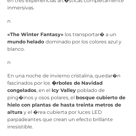
en tres experiencias art�sticas completamente
inmersivas.
n
«The Winter Fantasy»
los transportar� a un
mundo
helado
dominado por los colores azul y
blanco.
n
En una noche de invierno cristalina, quedar�n
fascinados por los
�rboles de
Navidad
congelados
, en el
Icy Valley
poblado de
ping�inos y osos polares, el
bosque cubierto de
hielo con plantas de hasta treinta metros de
altura
y el �rea cubierta por luces LED
parpadeantes que crean un efecto brillante
irresistible.