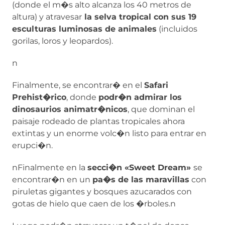
(donde el m�s alto alcanza los 40 metros de
altura) y atravesar
la selva tropical con sus 19
esculturas luminosas de animales
(incluidos
gorilas, loros y leopardos).
n
Finalmente, se encontrar� en el
Safari
Prehist�rico
, donde
podr�n admirar los
dinosaurios animatr�nicos
, que dominan el
paisaje rodeado de plantas tropicales ahora
extintas y un enorme volc�n listo para entrar en
erupci�n.
nFinalmente en la
secci�n «Sweet Dream»
se
encontrar�n en un
pa�s de las maravillas
con
piruletas gigantes y bosques azucarados con
gotas de hielo que caen de los �rboles.n