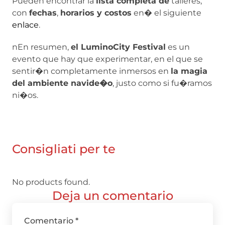
Pueden encontrar la
lista completa de
talleres,
con
fechas
,
horarios y costos
en� el siguiente
enlace
.
nEn resumen,
el LuminoCity Festival
es un
evento que hay que experimentar, en el que se
sentir�n completamente inmersos en
la magia
del ambiente navide�o
, justo como si fu�ramos
ni�os.
Consigliati per te
No products found.
Deja un comentario
Comentario
*