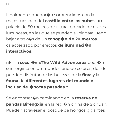
n
Finalmente, quedar�n sorprendidos con la
majestuosidad del
castillo entre las
nubes
, un
palacio de 50 metros de altura rodeado de nubes
luminosas, en las que se pueden subir para luego
bajar a trav�s de un
tobog�n de 20 metros
caracterizado por efectos
de iluminaci�n
interactivos
.
nEn la
secci�n «The Wild Adventure»
podr�n
sumergirse en un mundo lleno de colores, donde
pueden disfrutar de las bellezas de la
flora
y la
fauna
de
diferentes lugares del mundo e
incluso de �pocas pasadas
.n
Se encontrar�n caminando en la
reserva
de
pandas Bifengxia
en la regi�n china de Sichuan.
Pueden atravesar el bosque de hongos gigantes