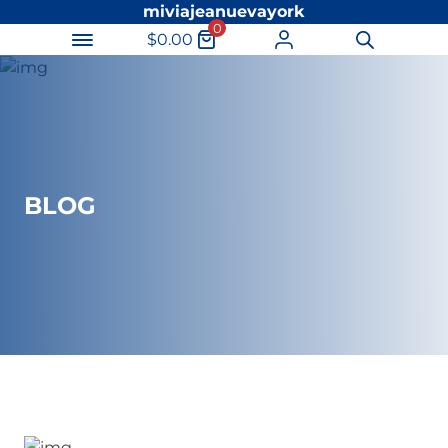
miviajeanuevayork
0
$
0.00
Búsqueda
de
productos
BLOG