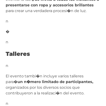
presentarse con ropa y accesorios brillantes
para crear una verdadera procesi�n de luz.
n
�
n
Talleres
n
El evento tambi�n incluye varios talleres
para�
un n�mero limitado de participantes,
organizados por los diversos socios que
contribuyeron a la realizaci�n del evento.
n