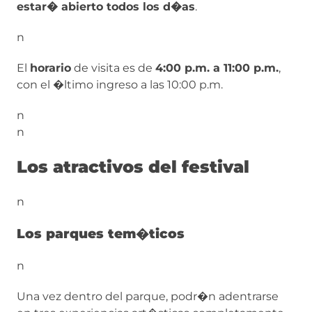
estar� abierto todos los d�as
.
n
El
horario
de visita es de
4:00 p.m. a 11:00 p.m.
,
con el �ltimo ingreso a las 10:00 p.m.
n
n
Los atractivos del festival
n
Los parques tem�ticos
n
Una vez dentro del parque, podr�n adentrarse