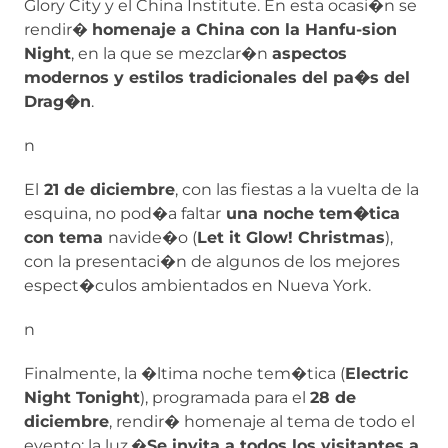
Glory City y el China Institute. En esta ocasi�n se
rendir�
homenaje a China con la Hanfu-sion
Night
, en la que se mezclar�n
aspectos
modernos y estilos tradicionales del pa�s del
Drag�n
.
n
El
21 de diciembre
, con las fiestas a la vuelta de la
esquina, no pod�a faltar
una noche tem�tica
con tema
navide�o (
Let it Glow! Christmas
),
con la presentaci�n de algunos de los mejores
espect�culos ambientados en Nueva York.
n
Finalmente, la �ltima noche tem�tica (
Electric
Night Tonight
), programada para el
28 de
diciembre
, rendir� homenaje al tema de todo el
evento: la luz.�
Se invita a todos los visitantes a