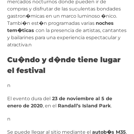
mercados nocturnos donde pueden ir de
compras y disfrutar de las suculentas bondades
gastron�micas en un marco luminoso �nico.
Tambi�n est�n programadas varias
noches
tem�ticas
con la presencia de artistas, cantantes
y bailarines para una experiencia espectacular y
atractiva.n
Cu�ndo y d�nde tiene lugar
el festival
n
El evento dura del
23 de noviembre al 5 de
enero de 2020
, en el
Randall’s Island Park
.
n
Se puede llegar al sitio mediante el
autob�s M35
,