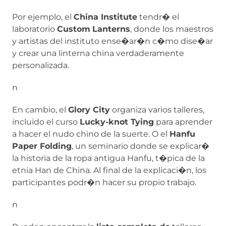
Por ejemplo, el
China Institute
tendr� el
laboratorio
Custom
Lanterns
, donde los maestros
y artistas del instituto ense�ar�n c�mo dise�ar
y crear una linterna china verdaderamente
personalizada.
n
En cambio, el
Glory City
organiza varios talleres,
incluido el curso
Lucky-knot Tying
para aprender
a hacer el nudo chino de la suerte. O el
Hanfu
Paper Folding
, un seminario donde se explicar�
la historia de la ropa antigua Hanfu, t�pica de la
etnia Han de China. Al final de la explicaci�n, los
participantes podr�n hacer su propio trabajo.
n