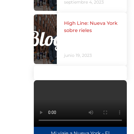
septiembre 4, 2023
High Line: Nueva York
sobre rieles
junio 19, 2023
Mi viaje a Nueva York - El