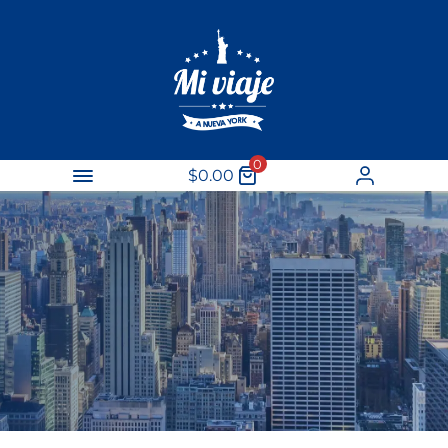
0
$
0.00