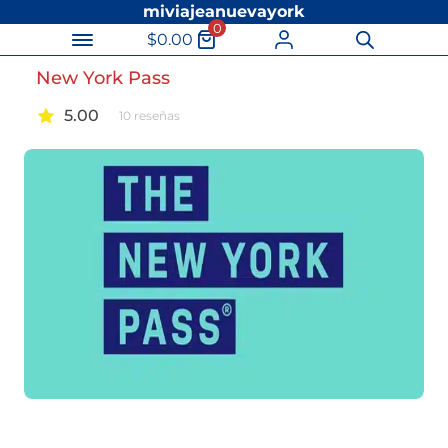
miviajeanuevayork
0
$
0.00
Búsqueda
de
New York Pass
productos
5.00
10
reseñas