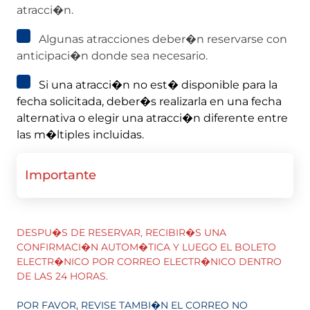
atracci�n.
Algunas atracciones deber�n reservarse con
anticipaci�n donde sea necesario.
Si una atracci�n no est� disponible para la
fecha solicitada, deber�s realizarla en una fecha
alternativa o elegir una atracci�n diferente entre
las m�ltiples incluidas.
Importante
DESPU�S DE RESERVAR, RECIBIR�S UNA
CONFIRMACI�N AUTOM�TICA Y LUEGO EL BOLETO
ELECTR�NICO POR CORREO ELECTR�NICO DENTRO
DE LAS 24 HORAS.
POR FAVOR, REVISE TAMBI�N EL CORREO NO