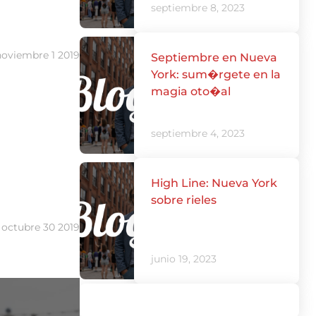
septiembre 8, 2023
noviembre 1 2019
Septiembre en Nueva
York: sum�rgete en la
magia oto�al
septiembre 4, 2023
High Line: Nueva York
sobre rieles
octubre 30 2019
junio 19, 2023