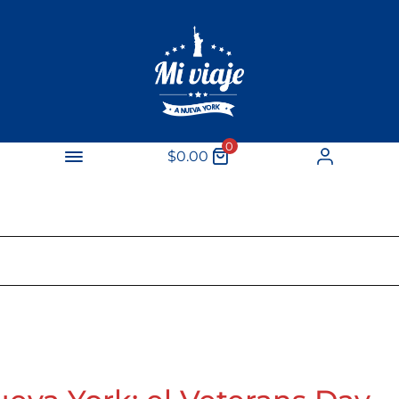
Da Visitare
Mangiare
0
$
0.00