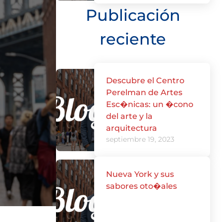
Publicación
reciente
Descubre el Centro
Perelman de Artes
Esc�nicas: un �cono
del arte y la
arquitectura
septiembre 19, 2023
Nueva York y sus
sabores oto�ales