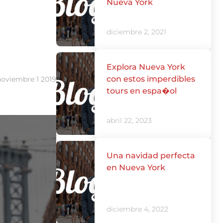
Nueva York
diciembre 2, 2021
Explora Nueva York
con estos imperdibles
noviembre 1 2019
tours en espa�ol
abril 22, 2023
Una navidad perfecta
en Nueva York
diciembre 4, 2022