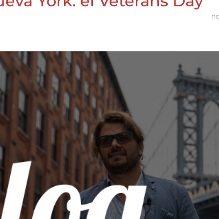
va York: el Veterans Day
no