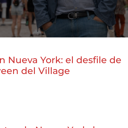
n Nueva York: el desfile de
een del Village