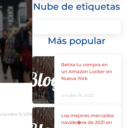
Nube de etiquetas
Más popular
Retira tu compra en
un Amazon Locker en
Nueva York
octubre 19, 2022
viembre 10 2019
Los mejores mercados
navide�os de 2021 en