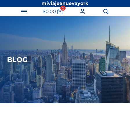
miviajeanuevayork
0
$
0.00
Búsqueda
de
productos
BLOG