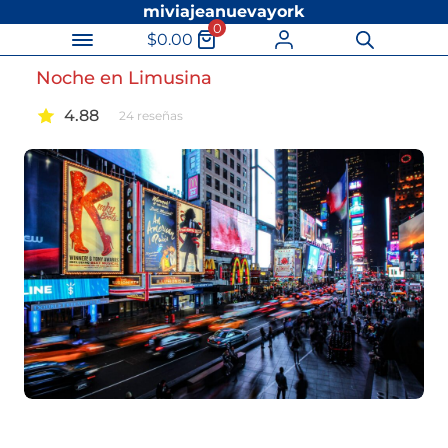
miviajeanuevayork
0
$
0.00
Búsqueda
de
Noche en Limusina
productos
4.88
24
reseñas