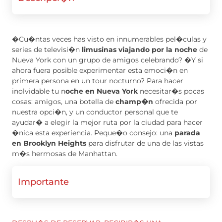
�Cu�ntas veces has visto en innumerables pel�culas y
series de televisi�n
limusinas viajando por la noche
de
Nueva York con un grupo de amigos celebrando? �Y si
ahora fuera posible experimentar esta emoci�n en
primera persona en un tour nocturno? Para hacer
inolvidable tu n
oche en Nueva York
necesitar�s pocas
cosas: amigos, una botella de
champ�n
ofrecida por
nuestra opci�n, y un conductor personal que te
ayudar� a elegir la mejor ruta por la ciudad para hacer
�nica esta experiencia. Peque�o consejo: una
parada
en Brooklyn Heights
para disfrutar de una de las vistas
m�s hermosas de Manhattan.
Importante