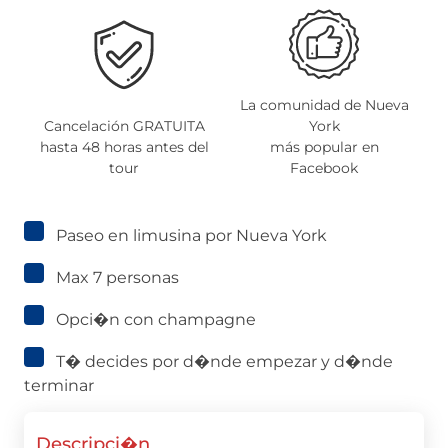
La comunidad de Nueva
Cancelación GRATUITA
York
hasta 48 horas antes del
más popular en
O
tour
Facebook
Paseo en limusina por Nueva York
Max 7 personas
Opci�n con champagne
T� decides por d�nde empezar y d�nde
terminar
Descripci�n