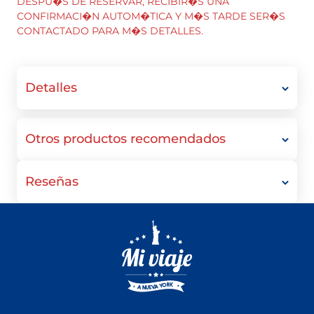
DESPU�S DE RESERVAR, RECIBIR�S UNA
CONFIRMACI�N AUTOM�TICA Y M�S TARDE SER�S
CONTACTADO PARA M�S DETALLES.
Detalles
Otros productos recomendados
Reseñas