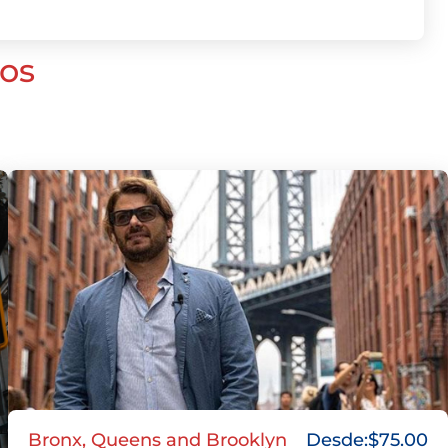
os
Bronx, Queens and Brooklyn
Desde:
$
75.00