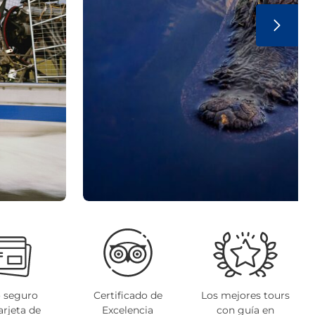
 seguro
Certificado de
Los mejores tours
arjeta de
Excelencia
con guía en