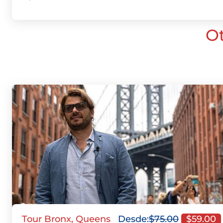
O
Tour Bronx, Queens
Desde:
$
75.00
$
59.00