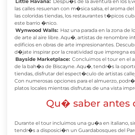
Little Havana:
Despu�s de la aventura en los Eve
las calles resuenan con m�sica salsa, el aroma del
las coloridas tiendas, los restaurantes t�picos c
este barrio �nico.
Wynwood Walls:
Haz una parada en la zona de 
de arte al aire libre. Aqu�, artistas de renombre 
edificios en obras de arte impresionantes. Descubre
d�jate inspirar por la creatividad que impregna es
Bayside Marketplace:
Concluimos el tour en el a
de la bah�a de Biscayne. Aqu�, tendr�s la oport
tiendas, disfrutar del espect�culo de artistas calle
Con numerosas opciones para el almuerzo, podr�s 
platos locales mientras disfrutas de una vista imp
Qu� saber antes d
Durante el tour incluimos una gu�a en italiano, si
tendr�s a disposici�n un Guardabosques del Parq