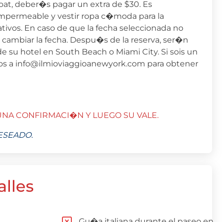
at, deber�s pagar un extra de $30. Es
mpermeable y vestir ropa c�moda para la
ativos. En caso de que la fecha seleccionada no
o cambiar la fecha. Despu�s de la reserva, ser�n
e su hotel en South Beach o Miami City. Si sois un
os a info@ilmioviaggioanewyork.com para obtener
NA CONFIRMACI�N Y LUEGO SU VALE.
ESEADO.
alles
Gu�a italiana durante el paseo en