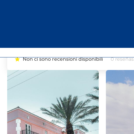
Excursi�n privada a los
con recorrido opcional p
de Miami
Non ci sono recensioni disponibili
0
reseñas