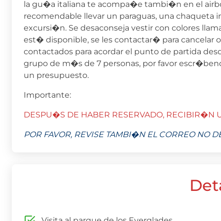
la gu�a italiana te acompa�e tambi�n en el airbo
recomendable llevar un paraguas, una chaqueta i
excursi�n. Se desaconseja vestir con colores llam
est� disponible, se les contactar� para cancelar 
contactados para acordar el punto de partida desd
grupo de m�s de 7 personas, por favor escr�ben
un presupuesto.
Importante:
DESPU�S DE HABER RESERVADO, RECIBIR�N U
POR FAVOR, REVISE TAMBI�N EL CORREO NO D
Det
Visita al parque de los Everglades