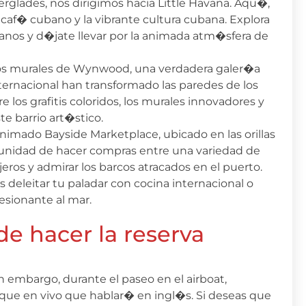
rglades, nos dirigimos hacia Little Havana. Aqu�,
 caf� cubano y la vibrante cultura cubana. Explora
ubanos y d�jate llevar por la animada atm�sfera de
los murales de Wynwood, una verdadera galer�a
internacional han transformado las paredes de los
 los grafitis coloridos, los murales innovadores y
te barrio art�stico.
nimado Bayside Marketplace, ubicado en las orillas
unidad de hacer compras entre una variedad de
jeros y admirar los barcos atracados en el puerto.
deleitar tu paladar con cocina internacional o
resionante al mar.
e hacer la reserva
n embargo, durante el paseo en el airboat,
ue en vivo que hablar� en ingl�s. Si deseas que