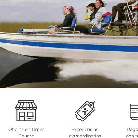
Oficina en Times
Experiencias
Pago
Square
extraordinarias
con t