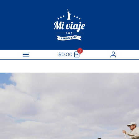
 Everglades
or la ciudad
0
$
0.00