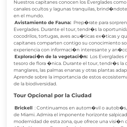
Nuestros capitanes conocen los Everglades como 
canales ocultos y lagunas tranquilas, brind�ndo
en el mundo.
Avistamiento de Fauna:
Prep�rate para sorprende
Everglades. Durante el tour, tendr�s la oportunid
cocodrilos, tortugas, aves acu�ticas ex�ticas y q
capitanes comparten contigo su conocimiento sobre
experiencia con informaci�n interesante y an�cd
Exploraci�n de la vegetaci�n:
Los Everglades n
tesoro de flora �nica. Durante el tour, tendr�s l
manglares, las palmas enanas y otras plantas ada
Aprende sobre la importancia de estos ecosistema
de la biodiversidad.
Tour Opcional por la Ciudad
Brickell
: Continuamos en autom�vil o autob�s, si
de Miami. Admira el imponente horizonte salpicado 
modernidad de esta zona, que ofrece una visi�