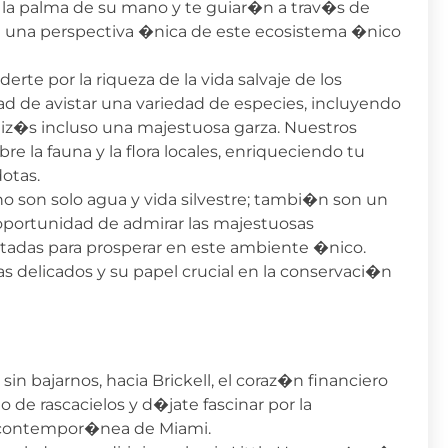
la palma de su mano y te guiar�n a trav�s de
te una perspectiva �nica de este ecosistema �nico
rte por la riqueza de la vida salvaje de los
ad de avistar una variedad de especies, incluyendo
uiz�s incluso una majestuosa garza. Nuestros
 la fauna y la flora locales, enriqueciendo tu
otas.
o son solo agua y vida silvestre; tambi�n son un
a oportunidad de admirar las majestuosas
ptadas para prosperar en este ambiente �nico.
s delicados y su papel crucial en la conservaci�n
n bajarnos, hacia Brickell, el coraz�n financiero
de rascacielos y d�jate fascinar por la
n contempor�nea de Miami.