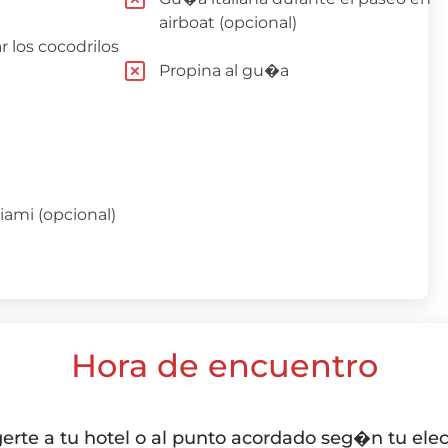
airboat (opcional)
r los cocodrilos
Propina al gu�a
iami (opcional)
Hora de encuentro
erte a tu hotel o al punto acordado seg�n tu ele